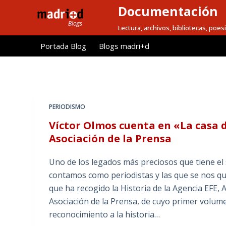
Documentación
S
a
Lectura, archivos, bibliotecas, poesi
l
Portada Blog
Blogs madri+d
t
a
r
a
l
PERIODISMO
c
Víctor Olmos cuenta en «La casa de
o
Asociación de la Prensa
n
t
Uno de los legados más preciosos que tiene el 
e
contamos como periodistas y las que se nos qu
n
que ha recogido la Historia de la Agencia EFE, 
i
Asociación de la Prensa, de cuyo primer volum
d
reconocimiento a la historia…
o