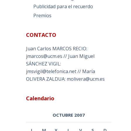
Publicidad para el recuerdo
Premios
CONTACTO
Juan Carlos MARCOS RECIO:
jmarcos@ucm.es // Juan Miguel
SÁNCHEZ VIGIL:
jmsvigil@telefonica.net // María
OLIVERA ZALDUA: molivera@ucm.es
Calendario
OCTUBRE 2007
L
M
X
J
V
S
D