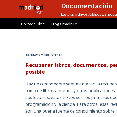
Documentación
S
a
Lectura, archivos, bibliotecas, poesi
l
Portada Blog
Blogs madri+d
t
a
r
a
l
ARCHIVOS Y BIBLIOTECAS
c
Recuperar libros, documentos, per
o
posible
n
t
Hay un componente sentimental en la recuperac
e
como de libros antiguos y otras publicaciones
n
sus lectores, estos textos son los primeros que
i
programación y la ciencia. Para otros, esas rev
d
son una buena fuente de conocimiento sobre l
o