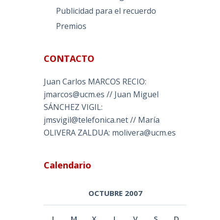
Publicidad para el recuerdo
Premios
CONTACTO
Juan Carlos MARCOS RECIO:
jmarcos@ucm.es // Juan Miguel
SÁNCHEZ VIGIL:
jmsvigil@telefonica.net // María
OLIVERA ZALDUA: molivera@ucm.es
Calendario
OCTUBRE 2007
L
M
X
J
V
S
D