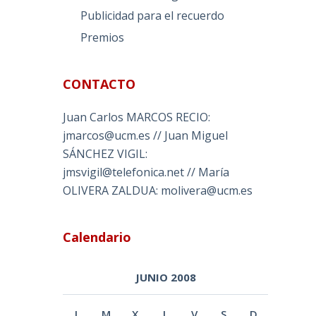
Publicidad para el recuerdo
Premios
CONTACTO
Juan Carlos MARCOS RECIO:
jmarcos@ucm.es // Juan Miguel
SÁNCHEZ VIGIL:
jmsvigil@telefonica.net // María
OLIVERA ZALDUA: molivera@ucm.es
Calendario
JUNIO 2008
L
M
X
J
V
S
D