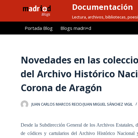
Documentación
S
a
Lectura, archivos, bibliotecas, poesi
l
Portada Blog
Blogs madri+d
t
a
r
a
Novedades en las coleccio
l
del Archivo Histórico Naci
c
o
Corona de Aragón
n
t
e
JUAN CARLOS MARCOS RECIO/JUAN MIGUEL SÁNCHEZ VIGIL
n
i
Desde la Subdirección General de los Archivos Estatales, d
d
de códices y cartularios del Archivo Histórico Nacional
o