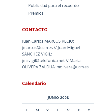
Publicidad para el recuerdo
Premios
CONTACTO
Juan Carlos MARCOS RECIO:
jmarcos@ucm.es // Juan Miguel
SÁNCHEZ VIGIL:
jmsvigil@telefonica.net // María
OLIVERA ZALDUA: molivera@ucm.es
Calendario
JUNIO 2008
L
M
X
J
V
S
D