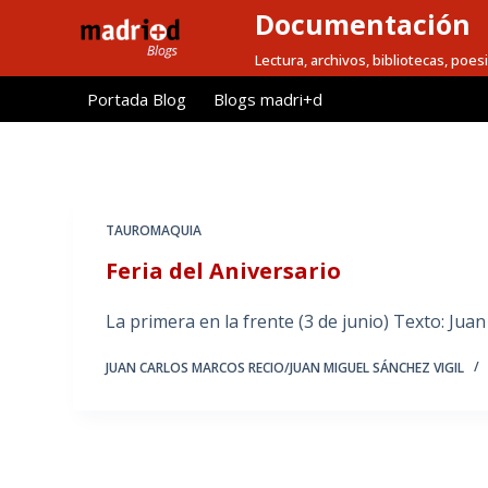
Documentación
S
a
Lectura, archivos, bibliotecas, poesi
l
Portada Blog
Blogs madri+d
t
a
r
a
l
TAUROMAQUIA
c
Feria del Aniversario
o
n
La primera en la frente (3 de junio) Texto: Jua
t
e
JUAN CARLOS MARCOS RECIO/JUAN MIGUEL SÁNCHEZ VIGIL
n
i
d
o