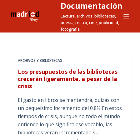
Documentación
S
a
Lectura, archivos, bibliotecas,
poesia, teatro, cine, publicidad,
l
fotografia
t
a
r
a
ARCHIVOS Y BIBLIOTECAS
l
Los presupuestos de las bibliotecas
c
crecerán ligeramente, a pesar de la
o
crisis
n
t
El gasto en libros se mantendrá, quizás con
e
un pequeísimo incremento del 0.8% En estos
n
tiempos de crisis, aunque no todo el mundo
i
entiende lo que significa ese vocablo, las
d
bibliotecas verán incrementado su
o