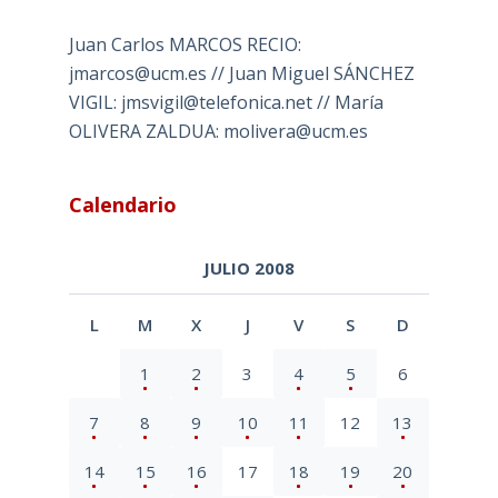
Juan Carlos MARCOS RECIO:
jmarcos@ucm.es // Juan Miguel SÁNCHEZ
VIGIL: jmsvigil@telefonica.net // María
OLIVERA ZALDUA: molivera@ucm.es
Calendario
JULIO 2008
L
M
X
J
V
S
D
1
2
3
4
5
6
7
8
9
10
11
12
13
14
15
16
17
18
19
20