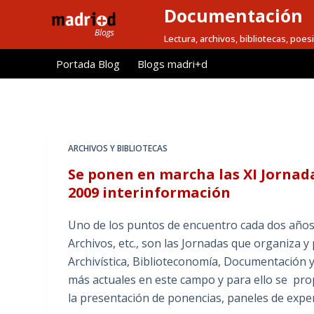
Documentación
S
a
Lectura, archivos, bibliotecas, poesi
l
Portada Blog
Blogs madri+d
t
a
r
a
l
ARCHIVOS Y BIBLIOTECAS
c
Se ponen en marcha las XI Jorna
o
2009 interinformación
n
t
Uno de los puntos de encuentro cada dos años 
e
Archivos, etc., son las Jornadas que organiza 
n
Archivística, Biblioteconomía, Documentación y
i
más actuales en este campo y para ello se prop
d
la presentación de ponencias, paneles de exper
o