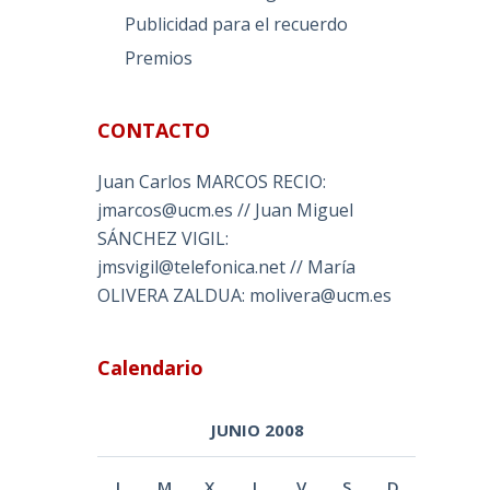
Publicidad para el recuerdo
Premios
CONTACTO
Juan Carlos MARCOS RECIO:
jmarcos@ucm.es // Juan Miguel
SÁNCHEZ VIGIL:
jmsvigil@telefonica.net // María
OLIVERA ZALDUA: molivera@ucm.es
Calendario
JUNIO 2008
L
M
X
J
V
S
D