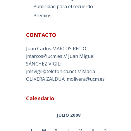
Publicidad para el recuerdo
Premios
CONTACTO
Juan Carlos MARCOS RECIO:
jmarcos@ucm.es // Juan Miguel
SÁNCHEZ VIGIL:
jmsvigil@telefonica.net // María
OLIVERA ZALDUA: molivera@ucm.es
Calendario
JULIO 2008
L
M
X
J
V
S
D