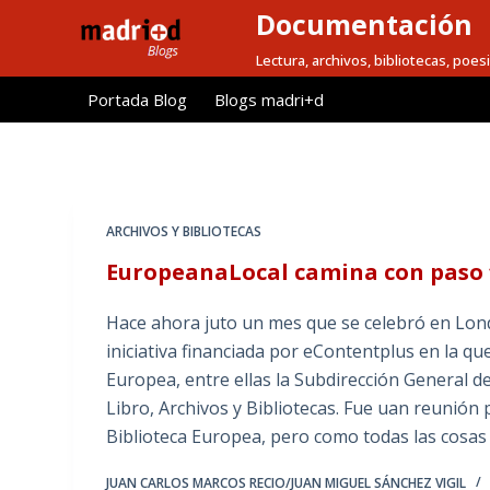
Documentación
S
a
Lectura, archivos, bibliotecas, poesi
l
Portada Blog
Blogs madri+d
t
a
r
a
l
ARCHIVOS Y BIBLIOTECAS
c
EuropeanaLocal camina con paso f
o
n
Hace ahora juto un mes que se celebró en Lond
t
iniciativa financiada por eContentplus en la qu
e
Europea, entre ellas la Subdirección General de
n
Libro, Archivos y Bibliotecas. Fue uan reunió
i
Biblioteca Europea, pero como todas las cosas
d
o
JUAN CARLOS MARCOS RECIO/JUAN MIGUEL SÁNCHEZ VIGIL