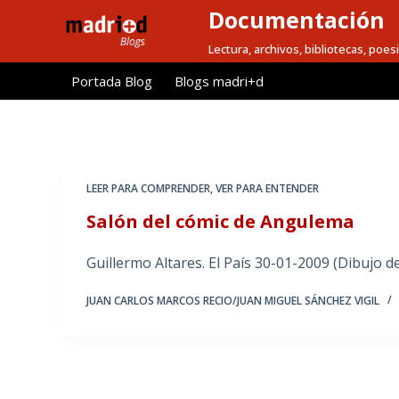
Documentación
S
a
Lectura, archivos, bibliotecas, poesi
l
Portada Blog
Blogs madri+d
t
a
r
a
l
LEER PARA COMPRENDER
,
VER PARA ENTENDER
c
Salón del cómic de Angulema
o
n
Guillermo Altares. El País 30-01-2009 (Dibujo d
t
e
JUAN CARLOS MARCOS RECIO/JUAN MIGUEL SÁNCHEZ VIGIL
n
i
d
o