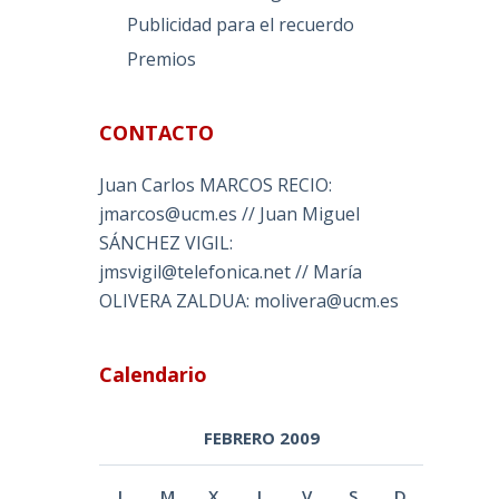
Publicidad para el recuerdo
Premios
CONTACTO
Juan Carlos MARCOS RECIO:
jmarcos@ucm.es // Juan Miguel
SÁNCHEZ VIGIL:
jmsvigil@telefonica.net // María
OLIVERA ZALDUA: molivera@ucm.es
Calendario
FEBRERO 2009
L
M
X
J
V
S
D