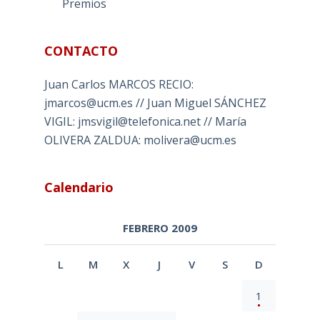
Premios
CONTACTO
Juan Carlos MARCOS RECIO:
jmarcos@ucm.es // Juan Miguel SÁNCHEZ
VIGIL: jmsvigil@telefonica.net // María
OLIVERA ZALDUA: molivera@ucm.es
Calendario
FEBRERO 2009
L
M
X
J
V
S
D
1