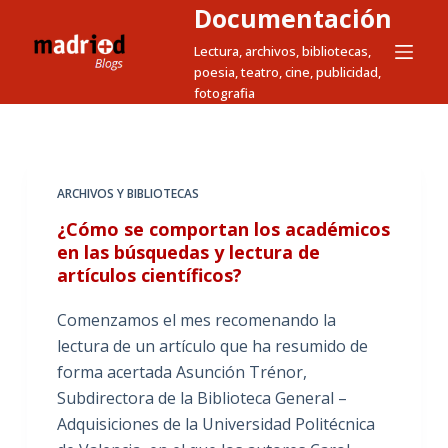
Documentación
S
a
Lectura, archivos, bibliotecas,
poesia, teatro, cine, publicidad,
l
fotografia
t
a
r
a
ARCHIVOS Y BIBLIOTECAS
l
¿Cómo se comportan los académicos
c
en las búsquedas y lectura de
o
artículos científicos?
n
t
Comenzamos el mes recomenando la
e
lectura de un artículo que ha resumido de
n
forma acertada Asunción Trénor,
i
Subdirectora de la Biblioteca General –
d
Adquisiciones de la Universidad Politécnica
o