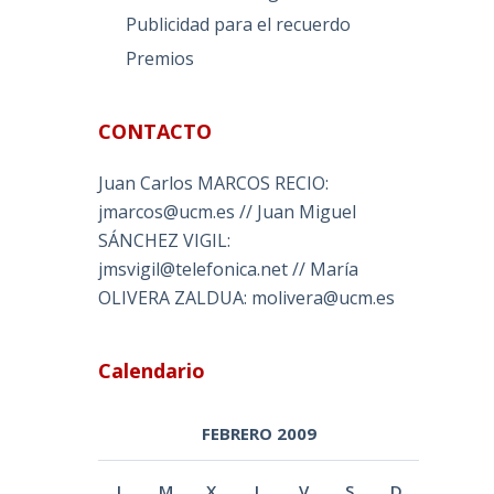
Publicidad para el recuerdo
Premios
CONTACTO
Juan Carlos MARCOS RECIO:
jmarcos@ucm.es // Juan Miguel
SÁNCHEZ VIGIL:
jmsvigil@telefonica.net // María
OLIVERA ZALDUA: molivera@ucm.es
Calendario
FEBRERO 2009
L
M
X
J
V
S
D