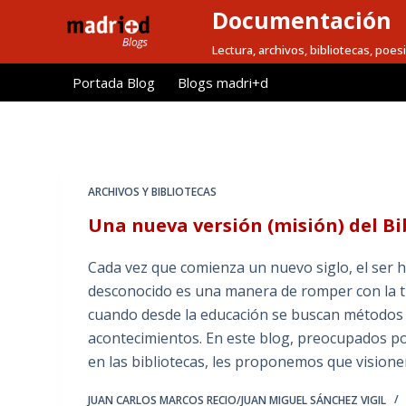
Documentación
S
a
Lectura, archivos, bibliotecas, poesi
l
Portada Blog
Blogs madri+d
t
a
r
a
l
ARCHIVOS Y BIBLIOTECAS
c
Una nueva versión (misión) del Bib
o
n
Cada vez que comienza un nuevo siglo, el ser 
t
desconocido es una manera de romper con la tr
e
cuando desde la educación se buscan métodos r
n
acontecimientos. En este blog, preocupados po
i
en las bibliotecas, les proponemos que visio
d
o
JUAN CARLOS MARCOS RECIO/JUAN MIGUEL SÁNCHEZ VIGIL