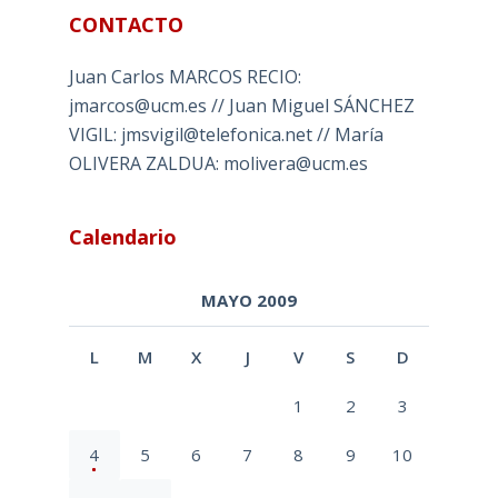
CONTACTO
Juan Carlos MARCOS RECIO:
jmarcos@ucm.es // Juan Miguel SÁNCHEZ
VIGIL: jmsvigil@telefonica.net // María
OLIVERA ZALDUA: molivera@ucm.es
Calendario
MAYO 2009
L
M
X
J
V
S
D
1
2
3
4
5
6
7
8
9
10