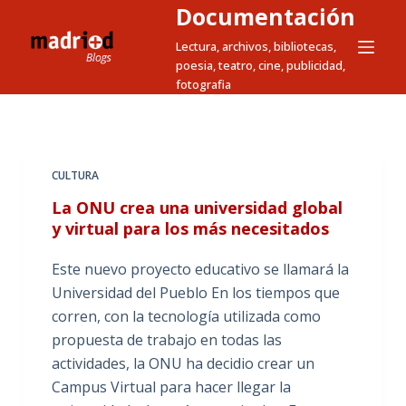
Documentación
S
a
Lectura, archivos, bibliotecas,
poesia, teatro, cine, publicidad,
l
fotografia
t
a
r
a
CULTURA
l
La ONU crea una universidad global
c
y virtual para los más necesitados
o
n
Este nuevo proyecto educativo se llamará la
t
Universidad del Pueblo En los tiempos que
e
corren, con la tecnología utilizada como
n
propuesta de trabajo en todas las
i
actividades, la ONU ha decidio crear un
d
Campus Virtual para hacer llegar la
o