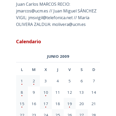
Juan Carlos MARCOS RECIO:
jmarcos@ucm.es // Juan Miguel SÁNCHEZ
VIGIL: jmsvigil@telefonica.net // María
OLIVERA ZALDUA: molivera@ucm.es
Calendario
JUNIO 2009
L
M
X
J
V
S
D
1
2
3
4
5
6
7
8
9
10
11
12
13
14
15
16
17
18
19
20
21
22
23
24
25
26
27
28