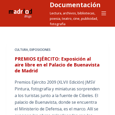
Documentación
S
a
Lectura, archivos, bibliotecas,
poesia, teatro, cine, publicidad,
l
fotografia
t
a
r
a
CULTURA
,
EXPOSICIONES
l
PREMIOS EJÉRCITO: Exposición al
c
aire libre en el Palacio de Buenavista
o
de Madrid
n
t
Premios Ejército 2009 (XLVII Edición) JMSV
e
Pintura, fotografía y miniaturas sorprenden
n
a los turistas junto a la fuente de Cibeles. El
i
palacio de Buenavista, donde se encuentra
d
el Ministerio de Defensa, es el marco. Allí se
o