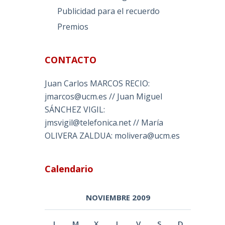
Publicidad para el recuerdo
Premios
CONTACTO
Juan Carlos MARCOS RECIO:
jmarcos@ucm.es // Juan Miguel
SÁNCHEZ VIGIL:
jmsvigil@telefonica.net // María
OLIVERA ZALDUA: molivera@ucm.es
Calendario
NOVIEMBRE 2009
L
M
X
J
V
S
D