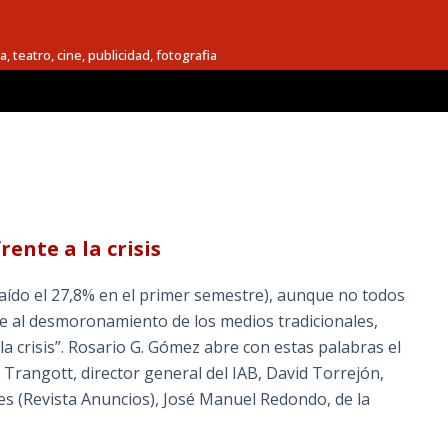
a, teatro, cine, publicidad, fotografia
rente a la crisis
caído el 27,8% en el primer semestre), aunque no todos
te al desmoronamiento de los medios tradicionales,
la crisis”. Rosario G. Gómez abre con estas palabras el
o Trangott, director general del IAB, David Torrejón,
les (Revista Anuncios), José Manuel Redondo, de la