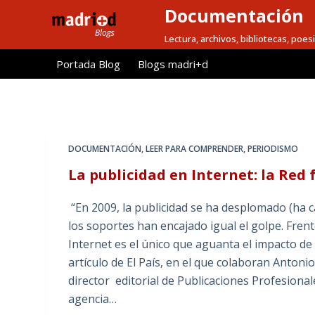
Documentación
S
a
Lectura, archivos, bibliotecas, poesi
l
Portada Blog
Blogs madri+d
t
a
r
a
l
DOCUMENTACIÓN
,
LEER PARA COMPRENDER
,
PERIODISMO
c
La publicidad en Internet: la Red f
o
n
“En 2009, la publicidad se ha desplomado (ha 
t
los soportes han encajado igual el golpe. Fren
e
Internet es el único que aguanta el impacto de 
n
artículo de El País, en el que colaboran Antoni
i
director editorial de Publicaciones Profesiona
d
agencia…
o