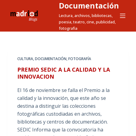
Documentación
S
a
Lectura, archivos, bibliotecas,
poesia, teatro, cine, publicidad,
l
fotografia
t
a
r
a
CULTURA
,
DOCUMENTACIÓN
,
FOTOGRAFÍA
l
PREMIO SEDIC A LA CALIDAD Y LA
c
INNOVACION
o
n
El 16 de noviembre se falla el Premio a la
t
calidad y la innovación, que este año se
e
destina a distinguir las colecciones
n
fotográficas custodiadas en archivos,
i
bibliotecas y centros de documentación.
d
SEDIC Informa que la convocatoria ha
o