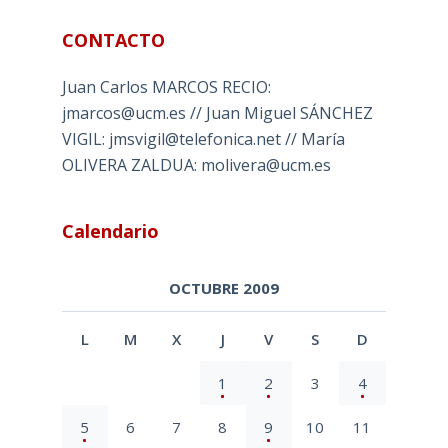
CONTACTO
Juan Carlos MARCOS RECIO:
jmarcos@ucm.es // Juan Miguel SÁNCHEZ
VIGIL: jmsvigil@telefonica.net // María
OLIVERA ZALDUA: molivera@ucm.es
Calendario
OCTUBRE 2009
L
M
X
J
V
S
D
1
2
3
4
5
6
7
8
9
10
11