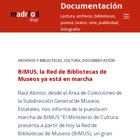
Documentación
S
a
Lectura, archivos, bibliotecas,
poesia, teatro, cine, publicidad,
l
fotografia
t
a
r
a
ARCHIVOS Y BIBLIOTECAS
,
CULTURA
,
DOCUMENTACIÓN
l
BIMUS, la Red de Bibliotecas de
c
Museos ya está en marcha
o
n
Raúl Alonso, desde el Área de Colecciones de
t
la Subdirección General de Museos
e
Estatales, nos informa de la puesta en
n
marcha de BIMUS “El Ministerio de Cultura
i
presenta a partir de hoy la Red de
d
Bibliotecas de Museos (BIMUS), un gran
o