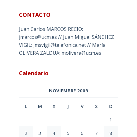
CONTACTO
Juan Carlos MARCOS RECIO:
jmarcos@ucm.es // Juan Miguel SÁNCHEZ
VIGIL: jmsvigil@telefonica.net // María
OLIVERA ZALDUA: molivera@ucm.es
Calendario
NOVIEMBRE 2009
L
M
X
J
V
S
D
1
2
3
4
5
6
7
8