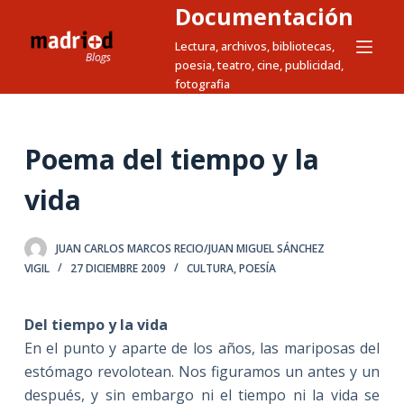
Documentación
S
a
Lectura, archivos, bibliotecas,
poesia, teatro, cine, publicidad,
l
fotografia
t
a
r
Poema del tiempo y la
a
l
vida
c
o
JUAN CARLOS MARCOS RECIO/JUAN MIGUEL SÁNCHEZ
n
VIGIL
27 DICIEMBRE 2009
CULTURA
,
POESÍA
t
e
Del tiempo y la vida
n
En el punto y aparte de los años, las mariposas del
i
estómago revolotean. Nos figuramos un antes y un
d
después, y sin embargo ni el tiempo ni la vida se
o