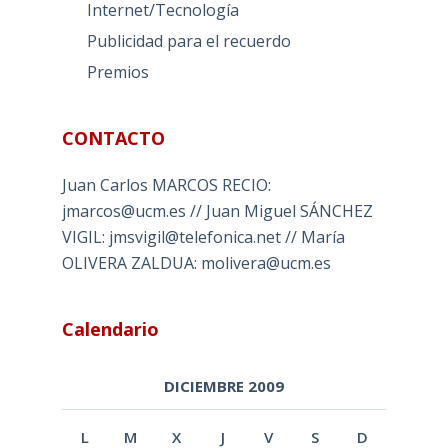
Internet/Tecnología
Publicidad para el recuerdo
Premios
CONTACTO
Juan Carlos MARCOS RECIO:
jmarcos@ucm.es // Juan Miguel SÁNCHEZ
VIGIL: jmsvigil@telefonica.net // María
OLIVERA ZALDUA: molivera@ucm.es
Calendario
DICIEMBRE 2009
L
M
X
J
V
S
D