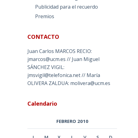
Publicidad para el recuerdo
Premios
CONTACTO
Juan Carlos MARCOS RECIO:
jmarcos@ucm.es // Juan Miguel
SÁNCHEZ VIGIL:
jmsvigil@telefonica.net // María
OLIVERA ZALDUA: molivera@ucm.es
Calendario
FEBRERO 2010
L
M
X
J
V
S
D