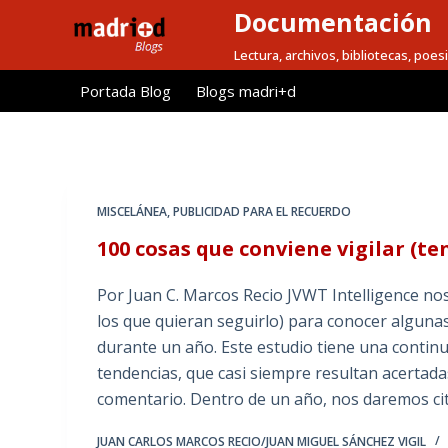
Documentación
S
a
Lectura, archivos, bibliotecas, poesi
l
Portada Blog
Blogs madri+d
t
a
r
a
l
MISCELÁNEA
,
PUBLICIDAD PARA EL RECUERDO
c
100 cosas que conviene vigilar (te
o
n
Por Juan C. Marcos Recio JVWT Intelligence no
t
los que quieran seguirlo) para conocer alguna
e
durante un año. Este estudio tiene una contin
n
tendencias, que casi siempre resultan acertada
i
comentario. Dentro de un año, nos daremos cit
d
o
JUAN CARLOS MARCOS RECIO/JUAN MIGUEL SÁNCHEZ VIGIL