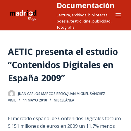
Documentación
S
a
Lectura, archivos, bibliotecas,
poesia, teatro, cine, publicidad,
l
fotografia
t
a
r
AETIC presenta el estudio
a
l
“Contenidos Digitales en
c
España 2009”
o
n
t
JUAN CARLOS MARCOS RECIO/JUAN MIGUEL SÁNCHEZ
e
VIGIL
11 MAYO 2010
MISCELÁNEA
n
i
El mercado español de Contenidos Digitales facturó
d
9.151 millones de euros en 2009 un 11,7% menos
o