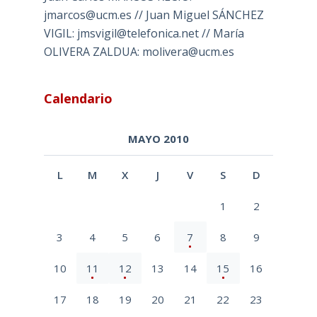
jmarcos@ucm.es // Juan Miguel SÁNCHEZ
VIGIL: jmsvigil@telefonica.net // María
OLIVERA ZALDUA: molivera@ucm.es
Calendario
MAYO 2010
L
M
X
J
V
S
D
1
2
3
4
5
6
7
8
9
10
11
12
13
14
15
16
17
18
19
20
21
22
23