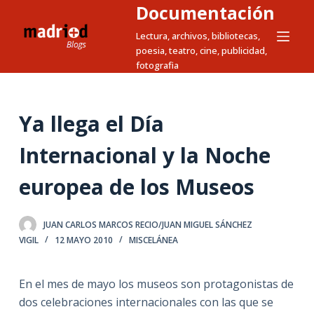
Documentación
S
a
Lectura, archivos, bibliotecas,
poesia, teatro, cine, publicidad,
l
fotografia
t
a
r
Ya llega el Día
a
l
Internacional y la Noche
c
europea de los Museos
o
n
t
JUAN CARLOS MARCOS RECIO/JUAN MIGUEL SÁNCHEZ
e
VIGIL
12 MAYO 2010
MISCELÁNEA
n
i
En el mes de mayo los museos son protagonistas de
d
dos celebraciones internacionales con las que se
o