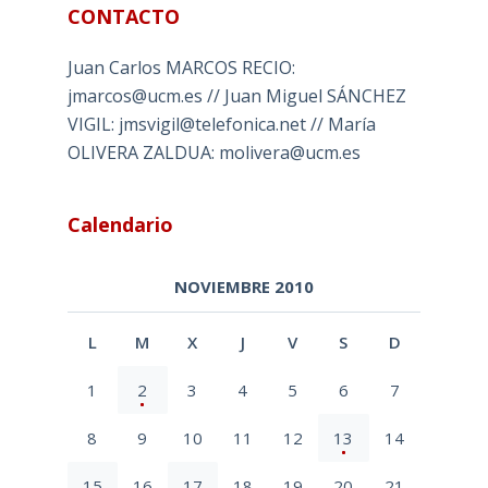
CONTACTO
Juan Carlos MARCOS RECIO:
jmarcos@ucm.es // Juan Miguel SÁNCHEZ
VIGIL: jmsvigil@telefonica.net // María
OLIVERA ZALDUA: molivera@ucm.es
Calendario
NOVIEMBRE 2010
L
M
X
J
V
S
D
1
2
3
4
5
6
7
8
9
10
11
12
13
14
15
16
17
18
19
20
21