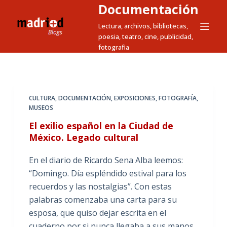
Documentación
S
a
Lectura, archivos, bibliotecas,
poesia, teatro, cine, publicidad,
l
fotografia
t
a
r
a
CULTURA
,
DOCUMENTACIÓN
,
EXPOSICIONES
,
FOTOGRAFÍA
,
l
MUSEOS
c
El exilio español en la Ciudad de
o
México. Legado cultural
n
t
En el diario de Ricardo Sena Alba leemos:
e
“Domingo. Día espléndido estival para los
n
recuerdos y las nostalgias”. Con estas
i
palabras comenzaba una carta para su
d
esposa, que quiso dejar escrita en el
o
cuaderno por si nunca llegaba a sus manos.