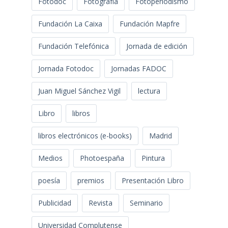
Fotodoc
Fotografía
Fotoperiodismo
Fundación La Caixa
Fundación Mapfre
Fundación Telefónica
Jornada de edición
Jornada Fotodoc
Jornadas FADOC
Juan Miguel Sánchez Vigil
lectura
Libro
libros
libros electrónicos (e-books)
Madrid
Medios
Photoespaña
Pintura
poesía
premios
Presentación Libro
Publicidad
Revista
Seminario
Universidad Complutense