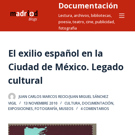
Documentación
S
a
Lectura, archivos, bibliotecas,
poesia, teatro, cine, publicidad,
l
fotografia
t
a
r
El exilio español en la
a
l
Ciudad de México. Legado
c
cultural
o
n
t
JUAN CARLOS MARCOS RECIO/JUAN MIGUEL SÁNCHEZ
e
VIGIL
13 NOVIEMBRE 2010
CULTURA
,
DOCUMENTACIÓN
,
n
EXPOSICIONES
,
FOTOGRAFÍA
,
MUSEOS
4 COMENTARIOS
i
d
o