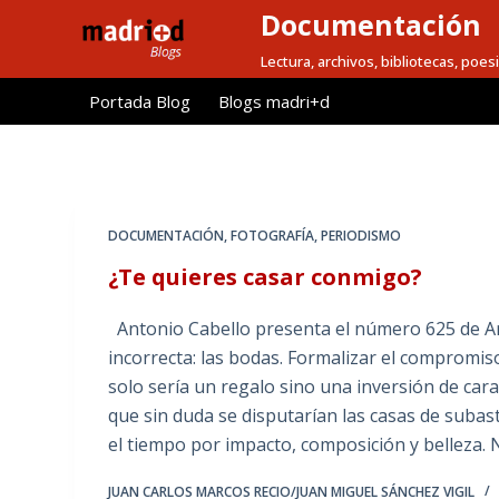
Documentación
S
a
Lectura, archivos, bibliotecas, poesi
l
Portada Blog
Blogs madri+d
t
a
r
a
l
DOCUMENTACIÓN
,
FOTOGRAFÍA
,
PERIODISMO
c
¿Te quieres casar conmigo?
o
n
Antonio Cabello presenta el número 625 de Ar
t
incorrecta: las bodas. Formalizar el compromi
e
solo sería un regalo sino una inversión de car
n
que sin duda se disputarían las casas de subas
i
el tiempo por impacto, composición y belleza
d
o
JUAN CARLOS MARCOS RECIO/JUAN MIGUEL SÁNCHEZ VIGIL