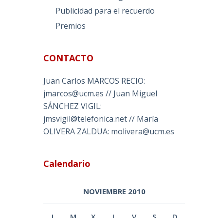
Publicidad para el recuerdo
Premios
CONTACTO
Juan Carlos MARCOS RECIO:
jmarcos@ucm.es // Juan Miguel
SÁNCHEZ VIGIL:
jmsvigil@telefonica.net // María
OLIVERA ZALDUA: molivera@ucm.es
Calendario
NOVIEMBRE 2010
L
M
X
J
V
S
D