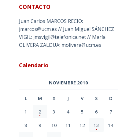
CONTACTO
Juan Carlos MARCOS RECIO:
jmarcos@ucm.es // Juan Miguel SÁNCHEZ
VIGIL: jmsvigil@telefonica.net // María
OLIVERA ZALDUA: molivera@ucm.es
Calendario
NOVIEMBRE 2010
L
M
X
J
V
S
D
1
2
3
4
5
6
7
8
9
10
11
12
13
14