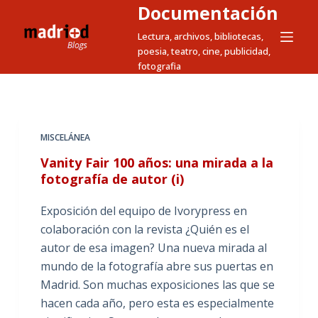
Documentación
S
a
Lectura, archivos, bibliotecas,
poesia, teatro, cine, publicidad,
l
fotografia
t
a
r
a
MISCELÁNEA
l
Vanity Fair 100 años: una mirada a la
c
fotografía de autor (i)
o
n
Exposición del equipo de Ivorypress en
t
colaboración con la revista ¿Quién es el
e
autor de esa imagen? Una nueva mirada al
n
mundo de la fotografía abre sus puertas en
i
Madrid. Son muchas exposiciones las que se
d
hacen cada año, pero esta es especialmente
o