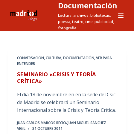
Documentación
S
a
Lectura, archivos, bibliotecas,
poesia, teatro, cine, publicidad,
l
fotografia
t
a
r
a
CONVERSACIÓN
,
CULTURA
,
DOCUMENTACIÓN
,
VER PARA
l
ENTENDER
c
SEMINARIO «CRISIS Y TEORÍA
o
CRÍTICA»
n
t
El día 18 de noviembre en en la sede del Csic
e
de Madrid se celebrará un Seminario
n
Internacional sobre la Crisis y Teoría Crítica.
i
JUAN CARLOS MARCOS RECIO/JUAN MIGUEL SÁNCHEZ
d
VIGIL
31 OCTUBRE 2011
o