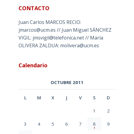
CONTACTO
Juan Carlos MARCOS RECIO:
jmarcos@ucm.es // Juan Miguel SÁNCHEZ
VIGIL: jmsvigil@telefonica.net // María
OLIVERA ZALDUA: molivera@ucm.es
Calendario
OCTUBRE 2011
L
M
X
J
V
S
D
1
2
3
4
5
6
7
8
9