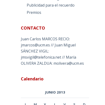
Publicidad para el recuerdo
Premios
CONTACTO
Juan Carlos MARCOS RECIO:
jmarcos@ucm.es // Juan Miguel
SÁNCHEZ VIGIL:
jmsvigil@telefonica.net // María
OLIVERA ZALDUA: molivera@ucm.es
Calendario
JUNIO 2013
L
M
X
J
V
S
D