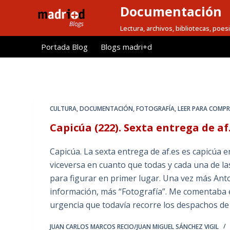
Documentación
S
a
Lectura, archivos, bibliotecas, poesi
l
Portada Blog
Blogs madri+d
t
a
r
a
l
CULTURA
,
DOCUMENTACIÓN
,
FOTOGRAFÍA
,
LEER PARA COMP
c
Capicúa (222). Sexta entrega de af
o
n
Capicúa. La sexta entrega de af.es es capicúa 
t
viceversa en cuanto que todas y cada una de la
e
para figurar en primer lugar. Una vez más Ant
n
información, más “Fotografía”. Me comentaba e
i
urgencia que todavía recorre los despachos de
d
o
JUAN CARLOS MARCOS RECIO/JUAN MIGUEL SÁNCHEZ VIGIL