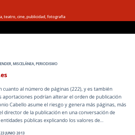
a, teatro, cine, publicidad, fotografia
RENDER
,
MISCELÁNEA
,
PERIODISMO
.es
en cuanto al número de páginas (222), y es también
s aportaciones podrían alterar el orden de publicación
onio Cabello asume el riesgo y genera más páginas, más
l director de la publicación en una conversación de
 entidades públicas explicando los valores de…
23 JUNIO 2013