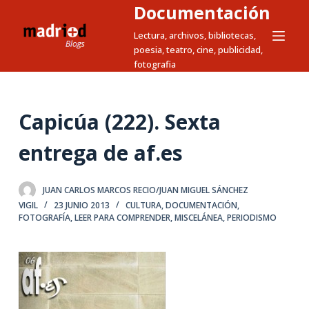
Documentación
S
a
Lectura, archivos, bibliotecas,
poesia, teatro, cine, publicidad,
l
fotografia
t
a
r
Capicúa (222). Sexta
a
l
entrega de af.es
c
o
JUAN CARLOS MARCOS RECIO/JUAN MIGUEL SÁNCHEZ
n
VIGIL
23 JUNIO 2013
CULTURA
,
DOCUMENTACIÓN
,
t
FOTOGRAFÍA
,
LEER PARA COMPRENDER
,
MISCELÁNEA
,
PERIODISMO
e
n
i
d
o