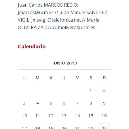
Juan Carlos MARCOS RECIO:
jmarcos@ucm.es // Juan Miguel SÁNCHEZ
VIGIL: jmsvigil@telefonica.net // María
OLIVERA ZALDUA: molivera@ucm.es
Calendario
JUNIO 2013
L
M
X
J
V
S
D
1
2
3
4
5
6
7
8
9
10
11
12
13
14
15
16
17
18
19
20
21
22
23