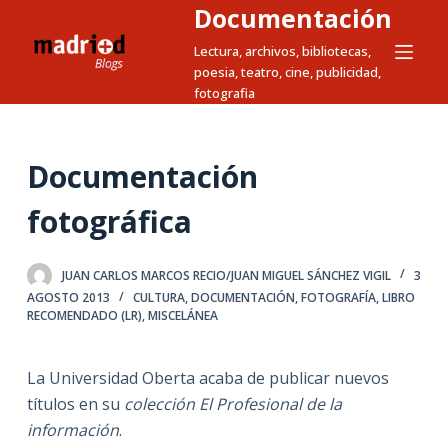
Documentación
S
a
Lectura, archivos, bibliotecas,
poesia, teatro, cine, publicidad,
l
fotografia
t
a
r
Documentación
a
l
fotográfica
c
o
JUAN CARLOS MARCOS RECIO/JUAN MIGUEL SÁNCHEZ VIGIL
3
n
AGOSTO 2013
CULTURA
,
DOCUMENTACIÓN
,
FOTOGRAFÍA
,
LIBRO
t
RECOMENDADO (LR)
,
MISCELÁNEA
e
n
La Universidad Oberta acaba de publicar nuevos
i
títulos en su
colección El Profesional de la
d
información
.
o