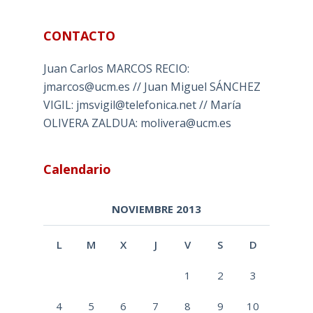
CONTACTO
Juan Carlos MARCOS RECIO:
jmarcos@ucm.es // Juan Miguel SÁNCHEZ
VIGIL: jmsvigil@telefonica.net // María
OLIVERA ZALDUA: molivera@ucm.es
Calendario
NOVIEMBRE 2013
L
M
X
J
V
S
D
1
2
3
4
5
6
7
8
9
10