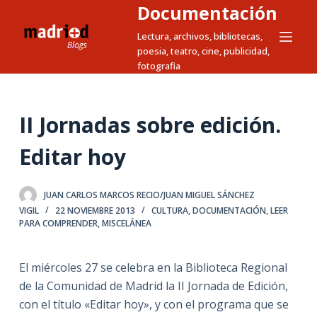
Documentación
S
a
Lectura, archivos, bibliotecas,
poesia, teatro, cine, publicidad,
l
fotografia
t
a
r
II Jornadas sobre edición.
a
l
Editar hoy
c
o
JUAN CARLOS MARCOS RECIO/JUAN MIGUEL SÁNCHEZ
n
VIGIL
22 NOVIEMBRE 2013
CULTURA
,
DOCUMENTACIÓN
,
LEER
t
PARA COMPRENDER
,
MISCELÁNEA
e
n
El miércoles 27 se celebra en la Biblioteca Regional
i
de la Comunidad de Madrid la II Jornada de Edición,
d
con el título «Editar hoy», y con el programa que se
o