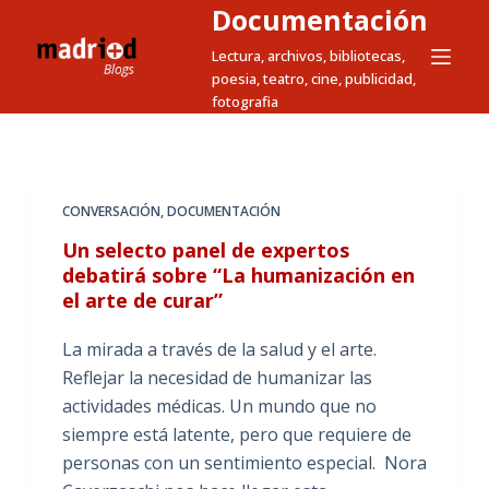
Documentación
S
a
Lectura, archivos, bibliotecas,
poesia, teatro, cine, publicidad,
l
fotografia
t
a
r
a
CONVERSACIÓN
,
DOCUMENTACIÓN
l
Un selecto panel de expertos
c
debatirá sobre “La humanización en
o
el arte de curar”
n
t
La mirada a través de la salud y el arte.
e
Reflejar la necesidad de humanizar las
n
actividades médicas. Un mundo que no
i
siempre está latente, pero que requiere de
d
personas con un sentimiento especial. Nora
o