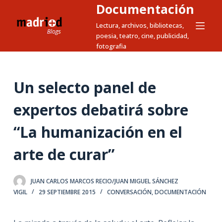
Documentación
S
a
Lectura, archivos, bibliotecas,
poesia, teatro, cine, publicidad,
l
fotografia
t
a
r
Un selecto panel de
a
l
expertos debatirá sobre
c
“La humanización en el
o
n
arte de curar”
t
e
n
JUAN CARLOS MARCOS RECIO/JUAN MIGUEL SÁNCHEZ
i
VIGIL
29 SEPTIEMBRE 2015
CONVERSACIÓN
,
DOCUMENTACIÓN
d
o