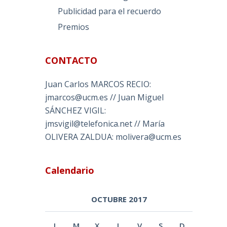
Publicidad para el recuerdo
Premios
CONTACTO
Juan Carlos MARCOS RECIO:
jmarcos@ucm.es // Juan Miguel
SÁNCHEZ VIGIL:
jmsvigil@telefonica.net // María
OLIVERA ZALDUA: molivera@ucm.es
Calendario
OCTUBRE 2017
L
M
X
J
V
S
D