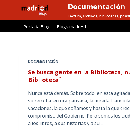
Documentación
S
a
Lectura, archivos, bibliotecas, poesi
l
Portada Blog
Blogs madri+d
t
a
r
a
l
DOCUMENTACIÓN
c
Se busca gente en la Biblioteca, n
o
Biblioteca´
n
t
Nunca está demás. Sobre todo, en esta agitad
e
su reto. La lectura pausada, la mirada tranquila 
n
vacaciones, la que soñamos y hasta la que cre
i
compromiso del Gobierno. Pero somos los ciu
d
a los libros, a sus historias y a su…
o