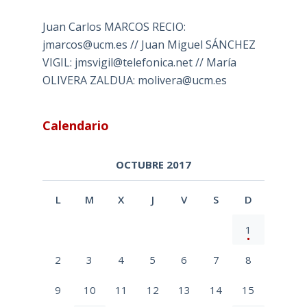
Juan Carlos MARCOS RECIO:
jmarcos@ucm.es // Juan Miguel SÁNCHEZ
VIGIL: jmsvigil@telefonica.net // María
OLIVERA ZALDUA: molivera@ucm.es
Calendario
OCTUBRE 2017
L
M
X
J
V
S
D
1
2
3
4
5
6
7
8
9
10
11
12
13
14
15