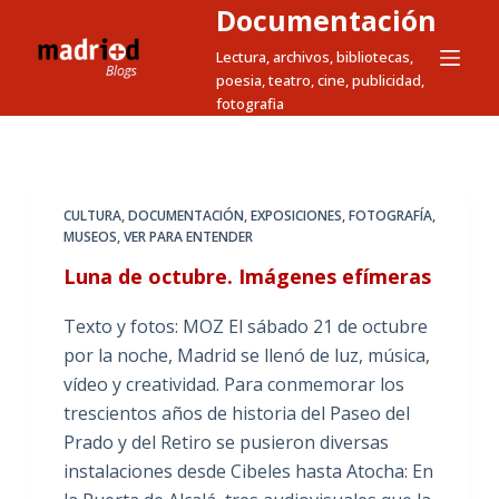
Documentación
S
a
Lectura, archivos, bibliotecas,
poesia, teatro, cine, publicidad,
l
fotografia
t
a
r
a
CULTURA
,
DOCUMENTACIÓN
,
EXPOSICIONES
,
FOTOGRAFÍA
,
l
MUSEOS
,
VER PARA ENTENDER
c
Luna de octubre. Imágenes efímeras
o
n
Texto y fotos: MOZ El sábado 21 de octubre
t
por la noche, Madrid se llenó de luz, música,
e
vídeo y creatividad. Para conmemorar los
n
trescientos años de historia del Paseo del
i
Prado y del Retiro se pusieron diversas
d
instalaciones desde Cibeles hasta Atocha: En
o