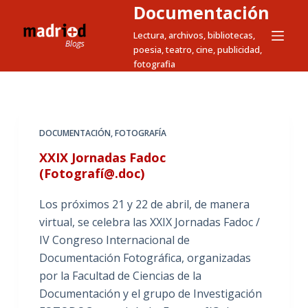
Documentación
S
a
Lectura, archivos, bibliotecas,
poesia, teatro, cine, publicidad,
l
fotografia
t
a
r
a
DOCUMENTACIÓN
,
FOTOGRAFÍA
l
XXIX Jornadas Fadoc
c
(Fotografí@.doc)
o
n
Los próximos 21 y 22 de abril, de manera
t
virtual, se celebra las XXIX Jornadas Fadoc /
e
IV Congreso Internacional de
n
Documentación Fotográfica, organizadas
i
por la Facultad de Ciencias de la
d
Documentación y el grupo de Investigación
o