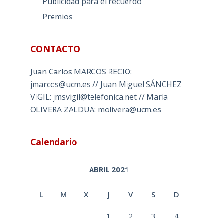
Publicidad para el recuerdo
Premios
CONTACTO
Juan Carlos MARCOS RECIO:
jmarcos@ucm.es // Juan Miguel SÁNCHEZ
VIGIL: jmsvigil@telefonica.net // María
OLIVERA ZALDUA: molivera@ucm.es
Calendario
ABRIL 2021
L
M
X
J
V
S
D
1
2
3
4