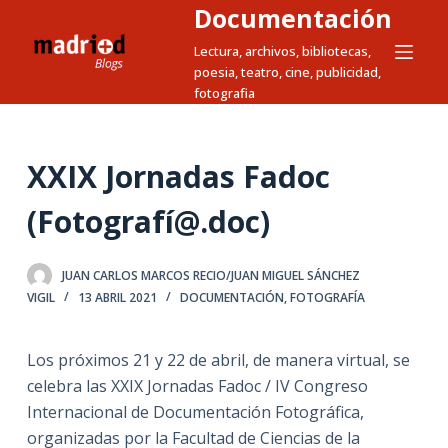
Documentación
S
a
Lectura, archivos, bibliotecas,
poesia, teatro, cine, publicidad,
l
fotografia
t
a
r
XXIX Jornadas Fadoc
a
l
(Fotografí@.doc)
c
o
JUAN CARLOS MARCOS RECIO/JUAN MIGUEL SÁNCHEZ
n
VIGIL
13 ABRIL 2021
DOCUMENTACIÓN
,
FOTOGRAFÍA
t
e
Los próximos 21 y 22 de abril, de manera virtual, se
n
celebra las XXIX Jornadas Fadoc / IV Congreso
i
Internacional de Documentación Fotográfica,
d
organizadas por la Facultad de Ciencias de la
o