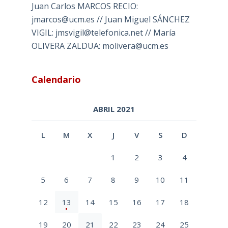
Juan Carlos MARCOS RECIO:
jmarcos@ucm.es // Juan Miguel SÁNCHEZ
VIGIL: jmsvigil@telefonica.net // María
OLIVERA ZALDUA: molivera@ucm.es
Calendario
ABRIL 2021
L
M
X
J
V
S
D
1
2
3
4
5
6
7
8
9
10
11
12
13
14
15
16
17
18
19
20
21
22
23
24
25