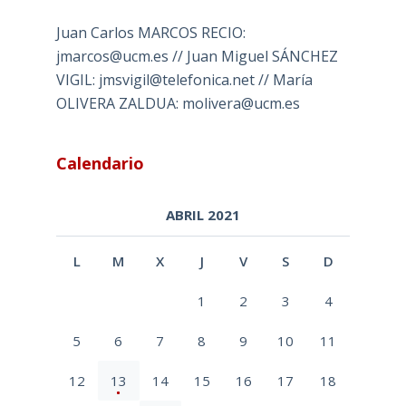
Juan Carlos MARCOS RECIO:
jmarcos@ucm.es // Juan Miguel SÁNCHEZ
VIGIL: jmsvigil@telefonica.net // María
OLIVERA ZALDUA: molivera@ucm.es
Calendario
ABRIL 2021
L
M
X
J
V
S
D
1
2
3
4
5
6
7
8
9
10
11
12
13
14
15
16
17
18