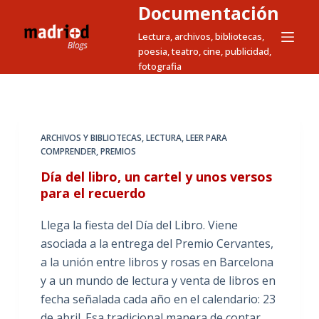
Documentación
S
a
Lectura, archivos, bibliotecas,
poesia, teatro, cine, publicidad,
l
fotografia
t
a
r
a
ARCHIVOS Y BIBLIOTECAS
,
LECTURA
,
LEER PARA
l
COMPRENDER
,
PREMIOS
c
Día del libro, un cartel y unos versos
o
para el recuerdo
n
t
Llega la fiesta del Día del Libro. Viene
e
asociada a la entrega del Premio Cervantes,
n
a la unión entre libros y rosas en Barcelona
i
y a un mundo de lectura y venta de libros en
d
fecha señalada cada año en el calendario: 23
o
de abril. Esa tradicional manera de contar