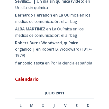
Sevilla::… | Un día sin química (vídeo)
en
Un día sin química
Bernardo Herradón
en
La Química en los
medios de comunicación: el airbag
ALBA MARTINEZ
en
La Química en los
medios de comunicación: el airbag
Robert Burns Woodward, químico
orgánico |
en
Robert B. Woodward (1917-
1979)
f antonio testa
en
Por la ciencia española
Calendario
JULIO 2011
L
M
X
J
V
S
D