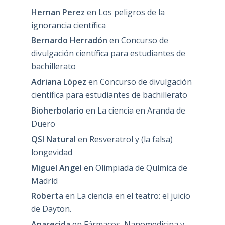
Hernan Perez
en
Los peligros de la
ignorancia científica
Bernardo Herradón
en
Concurso de
divulgación científica para estudiantes de
bachillerato
Adriana López
en
Concurso de divulgación
científica para estudiantes de bachillerato
Bioherbolario
en
La ciencia en Aranda de
Duero
QSI Natural
en
Resveratrol y (la falsa)
longevidad
Miguel Angel
en
Olimpiada de Química de
Madrid
Roberta
en
La ciencia en el teatro: el juicio
de Dayton.
Aparecida
en
Fármacos, Nanomedicina y