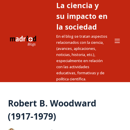
La ciencia y
S
a
su impacto en
l
la sociedad
t
En el blog se tratan aspectos
a
relacionados con la ciencia,
r
(avances, aplicaciones,
a
noticias, historia, etc.),
l
especialmente en relación
c
con las actividades
educativas, formativas y de
o
política científica.
n
t
e
Robert B. Woodward
n
i
(1917-1979)
d
o