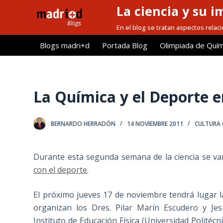
La ciencia y su i
S
a
En el blog se tratan aspectos relacio
l
Blogs madri+d
Portada Blog
Olimpiada de Quím
t
a
r
a
La Química y el Deporte e
l
c
BERNARDO HERRADÓN
14 NOVIEMBRE 2011
CULTURA 
o
n
t
Durante esta segunda semana de la ciencia se va
e
con el deporte
.
n
i
El próximo jueves 17 de noviembre tendrá lugar la
d
organizan los Dres. Pilar Marín Escudero y Jes
o
Instituto de Educación Física (Universidad Politécni