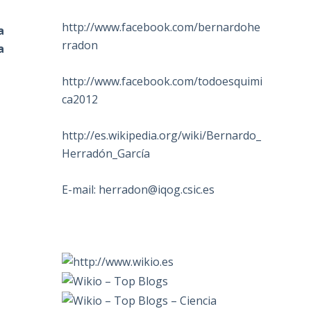
http://www.facebook.com/bernardohe
a
rradon
a
http://www.facebook.com/todoesquimi
ca2012
http://es.wikipedia.org/wiki/Bernardo_
Herradón_García
E-mail:
herradon@iqog.csic.es