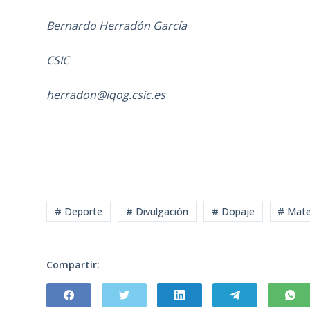
Bernardo Herradón García
CSIC
herradon@iqog.csic.es
# Deporte
# Divulgación
# Dopaje
# Mate
Compartir: