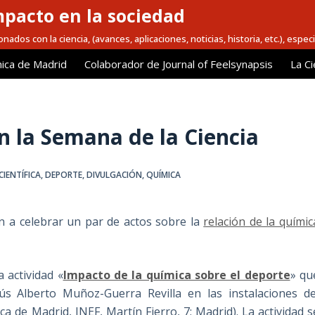
mpacto en la sociedad
nados con la ciencia, (avances, aplicaciones, noticias, historia, etc.), espec
ica de Madrid
Colaborador de Journal of Feelsynapsis
La Ci
n la Semana de la Ciencia
CIENTÍFICA
,
DEPORTE
,
DIVULGACIÓN
,
QUÍMICA
n a celebrar un par de actos sobre la
relación de la químic
 actividad «
Impacto de la química sobre el deporte
» qu
ús Alberto Muñoz-Guerra Revilla en las instalaciones de
ca de Madrid, INEF, Martín Fierro, 7; Madrid). La actividad s