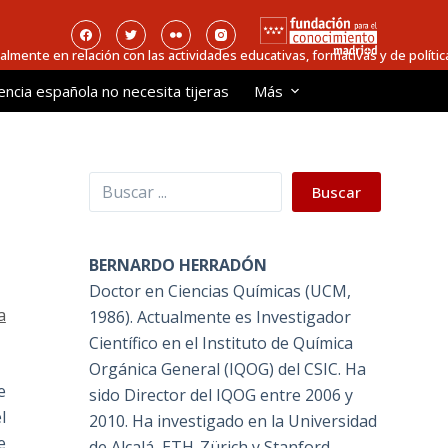
ialmente en relación con las actividades educativas, formativas y de política
encia española no necesita tijeras
Más
Buscar
Buscar
BERNARDO HERRADÓN
Doctor en Ciencias Químicas (UCM,
a
1986). Actualmente es Investigador
Científico en el Instituto de Química
Orgánica General (IQOG) del CSIC. Ha
e
sido Director del IQOG entre 2006 y
l
2010. Ha investigado en la Universidad
e
de Alcalá, ETH-Zürich y Stanford