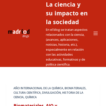
La ciencia y
S
a
su impacto en
l
la sociedad
t
En el blog se tratan aspectos
a
relacionados con la ciencia,
r
(avances, aplicaciones,
a
noticias, historia, etc.),
l
especialmente en relación
c
con las actividades
educativas, formativas y de
o
política científica.
n
t
e
n
AÑO INTERNACIONAL DE LA QUÍMICA
,
BIOMATERIALES
,
i
CULTURA CIENTÍFICA
,
DIVULGACIÓN
,
HISTORIA DE LA
CIENCIA
,
QUÍMICA
d
o
Biomateriales, AIQ y