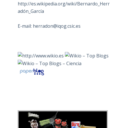
http://es.wikipedia.org/wiki/Bernardo_Herr
adón_García
E-mail:
herradon@iqog.csic.es