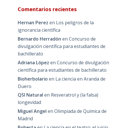
Comentarios recientes
Hernan Perez
en
Los peligros de la
ignorancia científica
Bernardo Herradón
en
Concurso de
divulgación científica para estudiantes de
bachillerato
Adriana López
en
Concurso de divulgación
científica para estudiantes de bachillerato
Bioherbolario
en
La ciencia en Aranda de
Duero
QSI Natural
en
Resveratrol y (la falsa)
longevidad
Miguel Angel
en
Olimpiada de Química de
Madrid
Roberta
en
La ciencia en el teatro: el juicio