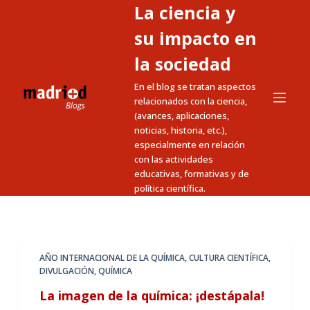
La ciencia y
S
a
su impacto en
l
la sociedad
t
En el blog se tratan aspectos
a
relacionados con la ciencia,
r
(avances, aplicaciones,
a
noticias, historia, etc.),
l
especialmente en relación
c
con las actividades
educativas, formativas y de
o
política científica.
n
t
e
n
AÑO INTERNACIONAL DE LA QUÍMICA
,
CULTURA CIENTÍFICA
,
i
DIVULGACIÓN
,
QUÍMICA
d
La imagen de la química: ¡destápala!
o