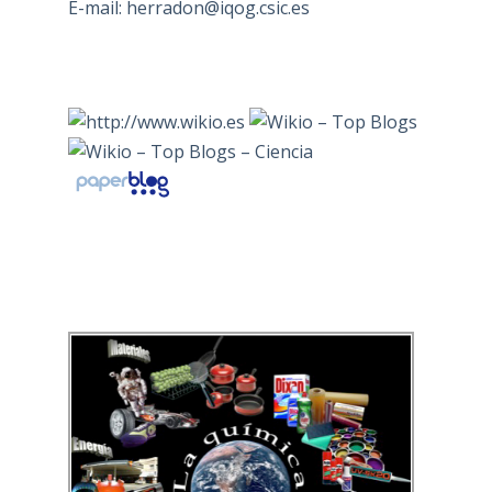
E-mail:
herradon@iqog.csic.es