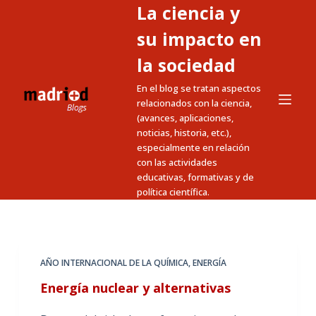
La ciencia y
S
a
su impacto en
l
la sociedad
t
En el blog se tratan aspectos
a
relacionados con la ciencia,
r
(avances, aplicaciones,
a
noticias, historia, etc.),
l
especialmente en relación
c
con las actividades
educativas, formativas y de
o
política científica.
n
t
e
n
AÑO INTERNACIONAL DE LA QUÍMICA
,
ENERGÍA
i
Energía nuclear y alternativas
d
o