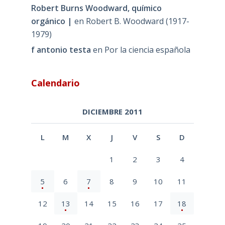
Robert Burns Woodward, químico
orgánico |
en
Robert B. Woodward (1917-
1979)
f antonio testa
en
Por la ciencia española
Calendario
DICIEMBRE 2011
L
M
X
J
V
S
D
1
2
3
4
5
6
7
8
9
10
11
12
13
14
15
16
17
18