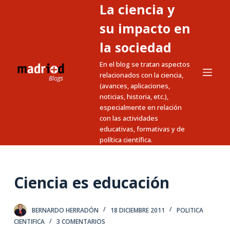
La ciencia y
S
a
su impacto en
l
la sociedad
t
En el blog se tratan aspectos
a
relacionados con la ciencia,
r
(avances, aplicaciones,
a
noticias, historia, etc.),
l
especialmente en relación
c
con las actividades
educativas, formativas y de
o
política científica.
n
t
e
Ciencia es educación
n
i
BERNARDO HERRADÓN
18 DICIEMBRE 2011
POLITICA
d
CIENTIFICA
3 COMENTARIOS
o