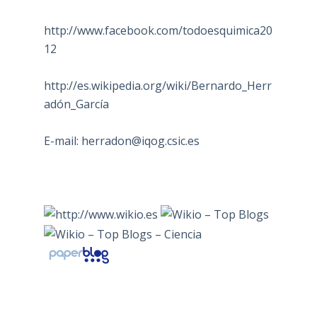
http://www.facebook.com/todoesquimica20
12
http://es.wikipedia.org/wiki/Bernardo_Herr
adón_García
E-mail:
herradon@iqog.csic.es