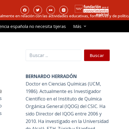
ialmente en relación con las actividades educativas, formativas y de política
encia española no necesita tijeras
Más
Buscar
Buscar
BERNARDO HERRADÓN
Doctor en Ciencias Químicas (UCM,
a
1986). Actualmente es Investigador
s
Científico en el Instituto de Química
o
Orgánica General (IQOG) del CSIC. Ha
s
sido Director del IQOG entre 2006 y
2010. Ha investigado en la Universidad
de Alcalá, ETH-Zürich y Stanford