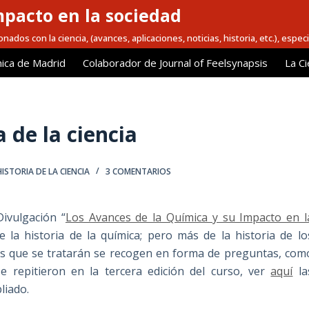
mpacto en la sociedad
nados con la ciencia, (avances, aplicaciones, noticias, historia, etc.), espec
ica de Madrid
Colaborador de Journal of Feelsynapsis
La Ci
a de la ciencia
HISTORIA DE LA CIENCIA
3 COMENTARIOS
ivulgación “
Los Avances de la Química y su Impacto en l
de la historia de la química; pero más de la historia de lo
tos que se tratarán se recogen en forma de preguntas, com
e repitieron en la tercera edición del curso, ver
aquí
la
liado.