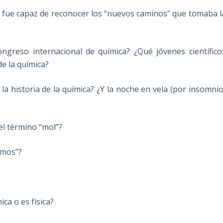
no fue capaz de reconocer los “nuevos caminos” que tomaba l
eso internacional de química? ¿Qué jóvenes científico
e la química?
 historia de la química? ¿Y la noche en vela (por insomnio
l término “mol”?
omos”?
ica o es física?