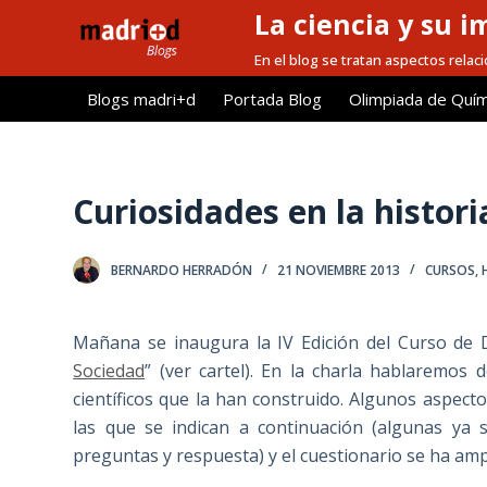
La ciencia y su i
S
a
En el blog se tratan aspectos relacio
l
Blogs madri+d
Portada Blog
Olimpiada de Quím
t
a
r
a
Curiosidades en la histori
l
c
BERNARDO HERRADÓN
21 NOVIEMBRE 2013
CURSOS
,
o
n
t
Mañana se inaugura la IV Edición del Curso de D
e
Sociedad
” (ver cartel). En la charla hablaremos 
n
científicos que la han construido. Algunos aspec
i
las que se indican a continuación (algunas ya s
d
preguntas y respuesta) y el cuestionario se ha amp
o