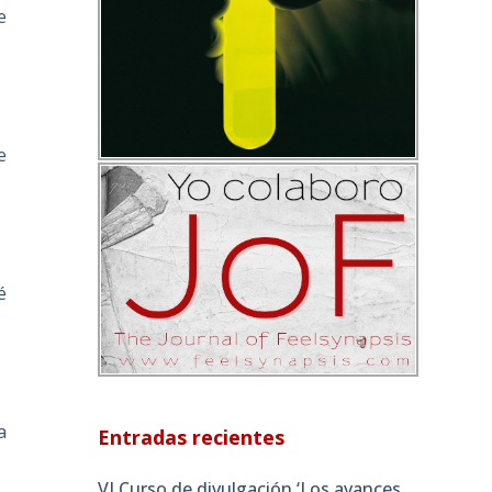
e
e
é
a
Entradas recientes
VI Curso de divulgación ‘Los avances