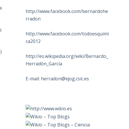
a
http://www.facebook.com/bernardohe
rradon
s
http://www.facebook.com/todoesquimi
ca2012
)
http://es.wikipedia.org/wiki/Bernardo_
Herradón_García
E-mail:
herradon@iqog.csic.es