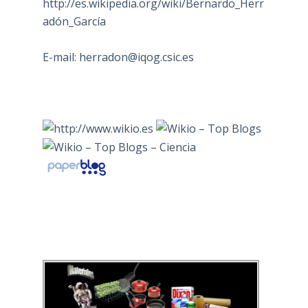
http://es.wikipedia.org/wiki/Bernardo_Herr
adón_García
E-mail:
herradon@iqog.csic.es