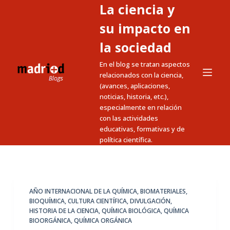
La ciencia y
S
a
su impacto en
l
la sociedad
t
En el blog se tratan aspectos
a
relacionados con la ciencia,
r
(avances, aplicaciones,
a
noticias, historia, etc.),
l
especialmente en relación
c
con las actividades
educativas, formativas y de
o
política científica.
n
t
e
n
AÑO INTERNACIONAL DE LA QUÍMICA
,
BIOMATERIALES
,
i
BIOQUÍMICA
,
CULTURA CIENTÍFICA
,
DIVULGACIÓN
,
HISTORIA DE LA CIENCIA
,
QUÍMICA BIOLÓGICA
,
QUÍMICA
d
BIOORGÁNICA
,
QUÍMICA ORGÁNICA
o