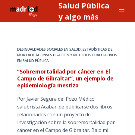
Salud Pública
S
a
y algo más
l
t
a
r
DESIGUALDADES SOCIALES EN SALUD
,
ESTADÍSTICAS DE
a
MORTALIDAD
,
INVESTIGACIÓN Y MÉTODOS CUALITATIVOS
EN SALUD PÚBLICA
l
c
“Sobremortalidad por cáncer en El
o
Campo de Gibraltar”, un ejemplo de
epidemiología mestiza
n
t
Por Javier Segura del Pozo Médico
e
salubrista Acaban de publicarse dos libros
n
relacionados con un proyecto de
i
investigación sobre la sobremortalidad por
d
cáncer en el Campo de Gibraltar. Bajo mi
o