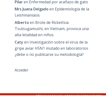
Pilar
en
Enfermedad por arañazo de gato
Mrs Juana Delgado
en
Epidemiología de la
Leishmaniasis
Alberto
en
Brote de Rickettsia
Tsutsugamushi, en Vietnam, provoca una
alta letalidad en niños.
Caty
en
Investigación sobre el virus de la
gripe aviar H5N1 mutado en laboratorios
¿debe o no publicarse su metodología?
Acceder
TÉRMINOS DE USO
PREGUNTAS FRECUENTES
POLÍTICA PRIVACIDAD
AVISO LEGAL