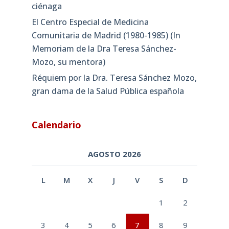
ciénaga
El Centro Especial de Medicina
Comunitaria de Madrid (1980-1985) (In
Memoriam de la Dra Teresa Sánchez-
Mozo, su mentora)
Réquiem por la Dra. Teresa Sánchez Mozo,
gran dama de la Salud Pública española
Calendario
AGOSTO 2026
L
M
X
J
V
S
D
1
2
3
4
5
6
7
8
9