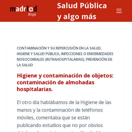
Salud Pública
S
a
y algo más
l
t
a
r
CONTAMINACIÓN Y SU REPERCUSIÓN EN LA SALUD
,
a
HIGIENE Y SALUD PÚBLICA
,
INFECCIONES O ENFERMEDADES
NOSOCOMIALES (INTRAHOSPITALARIAS)
,
PREVENCIÓN DE
l
LA SALUD
c
Higiene y contaminación de objetos:
o
contaminación de almohadas
n
hospitalarias.
t
e
El otro día hablábamos de la Higiene de las
n
manos y la contaminación de teléfonos
i
móviles, comentaba que se están
d
publicando estudios que no por obvios
o