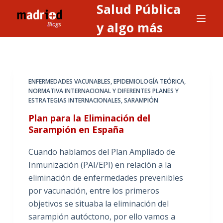
Salud Pública
S
a
y algo más
l
t
a
r
ENFERMEDADES VACUNABLES
,
EPIDEMIOLOGÍA TEÓRICA
,
a
NORMATIVA INTERNACIONAL Y DIFERENTES PLANES Y
ESTRATEGIAS INTERNACIONALES
,
SARAMPIÓN
l
c
Plan para la Eliminación del
o
Sarampión en España
n
Cuando hablamos del Plan Ampliado de
t
Inmunización (PAI/EPI) en relación a la
e
eliminación de enfermedades prevenibles
n
por vacunación, entre los primeros
i
objetivos se situaba la eliminación del
d
sarampión autóctono, por ello vamos a
o