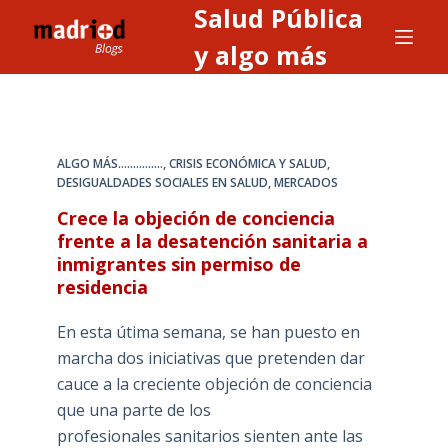
Salud Pública
S
a
y algo más
l
t
a
r
ALGO MÁS...............
,
CRISIS ECONÓMICA Y SALUD
,
a
DESIGUALDADES SOCIALES EN SALUD
,
MERCADOS
l
Crece la objeción de conciencia
c
frente a la desatención sanitaria a
o
inmigrantes sin permiso de
n
residencia
t
En esta útima semana, se han puesto en
e
marcha dos iniciativas que pretenden dar
n
cauce a la creciente objeción de conciencia
i
que una parte de los
d
profesionales sanitarios sienten ante las
o