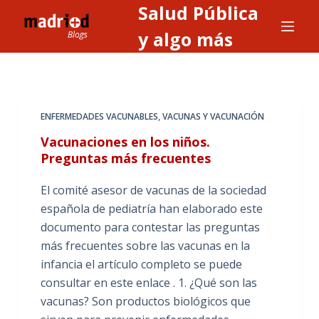
Salud Pública
S
a
y algo más
l
t
a
r
ENFERMEDADES VACUNABLES
,
VACUNAS Y VACUNACIÓN
a
Vacunaciones en los niños.
l
Preguntas más frecuentes
c
o
El comité asesor de vacunas de la sociedad
n
española de pediatría han elaborado este
t
documento para contestar las preguntas
e
más frecuentes sobre las vacunas en la
n
infancia el artículo completo se puede
i
consultar en este enlace . 1. ¿Qué son las
d
vacunas? Son productos biológicos que
o