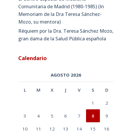
Comunitaria de Madrid (1980-1985) (In
Memoriam de la Dra Teresa Sánchez-
Mozo, su mentora)
Réquiem por la Dra. Teresa Sánchez Mozo,
gran dama de la Salud Pública española
Calendario
AGOSTO 2026
L
M
X
J
V
S
D
1
2
3
4
5
6
7
8
9
10
11
12
13
14
15
16