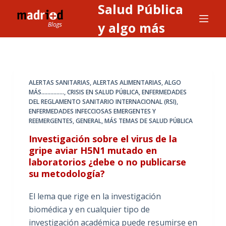
Salud Pública
S
a
y algo más
l
t
a
r
ALERTAS SANITARIAS, ALERTAS ALIMENTARIAS
,
ALGO
a
MÁS...............
,
CRISIS EN SALUD PÚBLICA
,
ENFERMEDADES
DEL REGLAMENTO SANITARIO INTERNACIONAL (RSI)
,
l
ENFERMEDADES INFECCIOSAS EMERGENTES Y
c
REEMERGENTES
,
GENERAL
,
MÁS TEMAS DE SALUD PÚBLICA
o
Investigación sobre el virus de la
n
gripe aviar H5N1 mutado en
t
laboratorios ¿debe o no publicarse
e
su metodología?
n
i
El lema que rige en la investigación
d
biomédica y en cualquier tipo de
o
investigación académica puede resumirse en