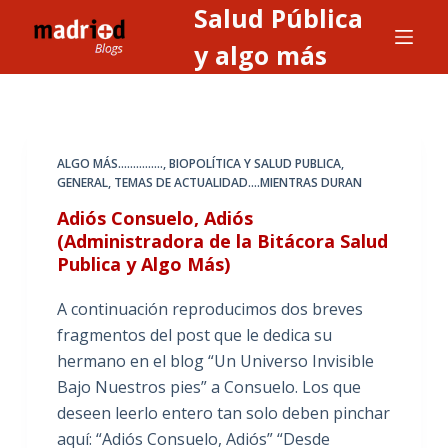
Salud Pública
S
a
y algo más
l
t
a
r
ALGO MÁS...............
,
BIOPOLÍTICA Y SALUD PUBLICA
,
a
GENERAL
,
TEMAS DE ACTUALIDAD....MIENTRAS DURAN
l
Adiós Consuelo, Adiós
c
(Administradora de la Bitácora Salud
o
Publica y Algo Más)
n
t
A continuación reproducimos dos breves
e
fragmentos del post que le dedica su
n
hermano en el blog “Un Universo Invisible
i
Bajo Nuestros pies” a Consuelo. Los que
d
deseen leerlo entero tan solo deben pinchar
o
aquí: “Adiós Consuelo, Adiós” “Desde